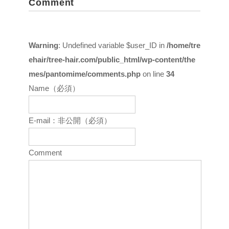
Comment
Warning
: Undefined variable $user_ID in
/home/tre
ehair/tree-hair.com/public_html/wp-content/the
mes/pantomime/comments.php
on line
34
Name（必須）
E-mail：非公開（必須）
Comment