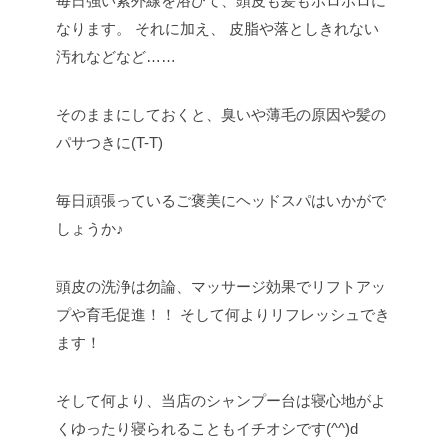
毎日強い紫外線を浴びて、頭皮も髪もボロボロに
なります。
それに加え、
皮脂や落としきれない
汚れなどなど……
そのままにしておくと、臭いや薄毛の原因や髪の
パサつきに(T-T)
毎日頑張っているご褒美にヘッドスパはいかがで
しょうか♪
頭皮の洗浄は勿論、マッサージ効果でリフトアッ
プや育毛促進！！
そして何よりリフレッシュでき
ます！
そして何より、当店のシャンプー台は寝心地がよ
くゆったり寝られることもイチオシです(^^)d