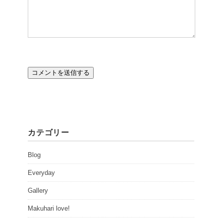
カテゴリー
Blog
Everyday
Gallery
Makuhari love!