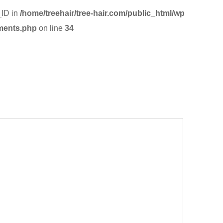
_ID in
/home/treehair/tree-hair.com/public_html/wp
ments.php
on line
34