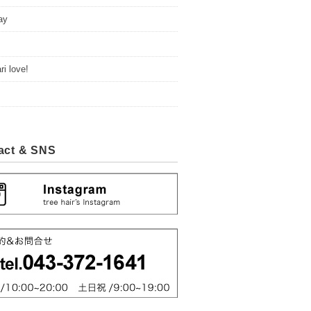
ay
i love!
act & SNS